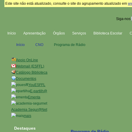
Este site não está atualizado, consulte o site do agrupamento atualizado em
ww
Siga-nos
Início
Apresentação
Órgãos
Serviços
Biblioteca Escolar
Início
CNO
Programa de Rádio
Apoio OnLine
Webmail (ESFFL)
Catálogo Biblioteca
Documentos
YouESFFL
E-partilh@
Ementa
Academia Segur@Net
mais
Destaques
Programa de Rádio