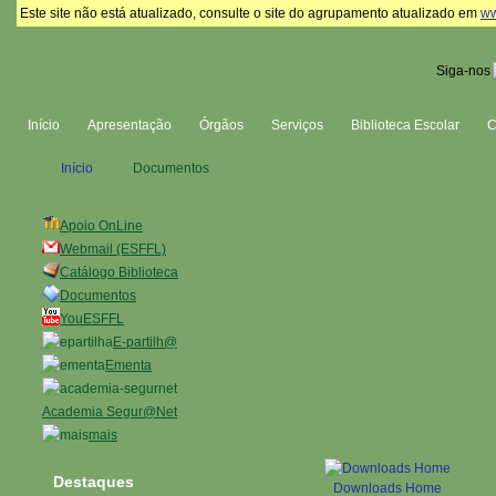
Este site não está atualizado, consulte o site do agrupamento atualizado em
ww
Siga-nos
Início
Apresentação
Órgãos
Serviços
Biblioteca Escolar
Início
Documentos
Apoio OnLine
Webmail (ESFFL)
Catálogo Biblioteca
Documentos
YouESFFL
E-partilh@
Ementa
Academia Segur@Net
mais
Destaques
Downloads Home