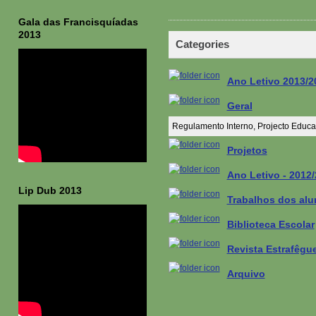
Gala das Francisquíadas
2013
Categories
Ano Letivo 2013/2
Geral
Regulamento Interno, Projecto Educati
Projetos
Ano Letivo - 2012
Lip Dub 2013
Trabalhos dos al
Biblioteca Escolar
Revista Estrafêgu
Arquivo