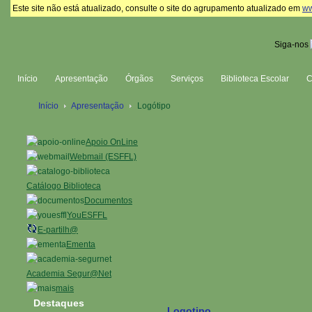
Este site não está atualizado, consulte o site do agrupamento atualizado em
ww
Siga-nos
Início
Apresentação
Órgãos
Serviços
Biblioteca Escolar
Início
Apresentação
Logótipo
Apoio OnLine
Webmail (ESFFL)
Catálogo Biblioteca
Documentos
YouESFFL
E-partilh@
Ementa
Academia Segur@Net
mais
Destaques
Logotipo