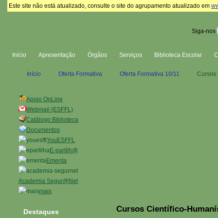
Este site não está atualizado, consulte o site do agrupamento atualizado em
ww
Siga-nos
Início
Apresentação
Órgãos
Serviços
Biblioteca Escolar
Início
Oferta Formativa
Oferta Formativa 10/11
Cursos 
Apoio OnLine
Webmail (ESFFL)
Catálogo Biblioteca
Documentos
YouESFFL
E-partilh@
Ementa
Academia Segur@Net
mais
Cursos Científico-Humaní
Destaques