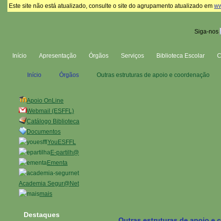
Este site não está atualizado, consulte o site do agrupamento atualizado em
ww
Siga-nos
Início
Apresentação
Órgãos
Serviços
Biblioteca Escolar
Início
Órgãos
Outras estruturas de apoio e coordenação
Apoio OnLine
Webmail (ESFFL)
Catálogo Biblioteca
Documentos
YouESFFL
E-partilh@
Ementa
Academia Segur@Net
mais
Destaques
Outras estruturas de apoio e