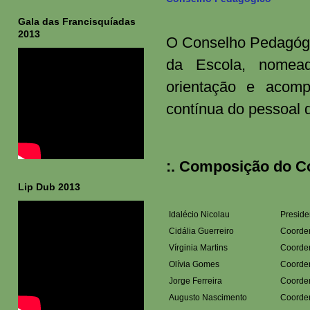
Gala das Francisquíadas
2013
O Conselho Pedagógic
da Escola, nomead
orientação e acom
contínua do pessoal 
:. Composição do C
Lip Dub 2013
Idalécio Nicolau
Preside
Cidália Guerreiro
Coorden
Vírginia Martins
Coorden
Olívia Gomes
Coorden
Jorge Ferreira
Coorde
Augusto Nascimento
Coorden