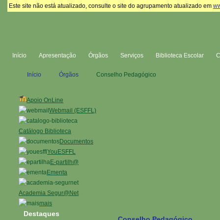
Este site não está atualizado, consulte o site do agrupamento atualizado em
ww
Início
Apresentação
Órgãos
Serviços
Biblioteca Escolar
Início
Órgãos
Conselho Pedagógico
Apoio OnLine
Webmail (ESFFL)
Catálogo Biblioteca
Documentos
YouESFFL
E-partilh@
Ementa
Academia Segur@Net
mais
Destaques
Conselho Pedagógico