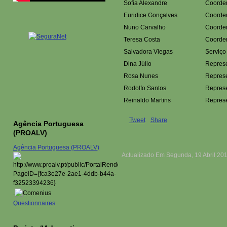
Sofia Alexandre
Coorden
Euridice Gonçalves
Coorden
Nuno Carvalho
Coorden
Teresa Costa
Coorden
Salvadora Viegas
Serviço
Dina Júlio
Represe
Rosa Nunes
Represe
Rodolfo Santos
Represe
Reinaldo Martins
Represe
Tweet
Share
Agência Portuguesa
(PROALV)
Agência Portuguesa (PROALV)
Actualizado Em Segunda, 19 Abril 20
.
Questionnaires