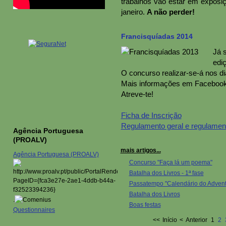
trabalhos vão estar em exposiç
janeiro.
A não perder!
Francisquíadas 2014
Já 
edi
O concurso realizar-se-á nos dia
Mais informações em Facebook 
Atreve-te!
Ficha de Inscrição
Regulamento geral e regulamen
Agência Portuguesa
(PROALV)
mais artigos...
Agência Portuguesa (PROALV)
Concurso "Faça lá um poema"
Batalha dos Livros - 1ª fase
Passatempo "Calendário do Advent
Batalha dos Livros
.
Boas festas
Questionnaires
<<
Início
<
Anterior
1
2