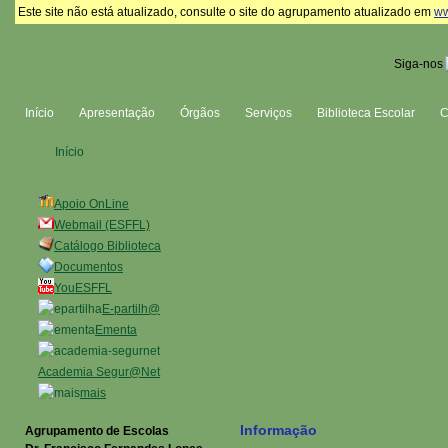
Este site não está atualizado, consulte o site do agrupamento atualizado em
ww
Siga-nos
Início
Apresentação
Órgãos
Serviços
Biblioteca Escolar
Início
Apoio OnLine
Webmail (ESFFL)
Catálogo Biblioteca
Documentos
YouESFFL
E-partilh@
Ementa
Academia Segur@Net
mais
Informação
Agrupamento de Escolas