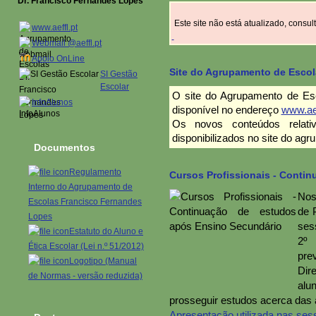
Dr. Francisco Fernandes Lopes
Este site não está atualizado, consu
www.aeffl.pt
Webmail @aeffl.pt
Apoio OnLine
Site do Agrupamento de Escol
SI Gestão
Escolar
O site do Agrupamento de Es
InfoAlunos
disponível no endereço
www.aef
Os novos conteúdos relat
disponibilizados no site do ag
Documentos
Regulamento
Cursos Profissionais - Conti
Interno do Agrupamento de
Nos
Escolas Francisco Fernandes
de 
Lopes
ses
Estatuto do Aluno e
2º 
Ética Escolar (Lei n.º 51/2012)
pre
Logotipo (Manual
Dir
de Normas - versão reduzida)
alu
prosseguir estudos acerca das a
Apresentação utilizada nas ses