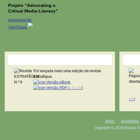
Projeto “Advocating a
Critical Media Literacy”
Apresentação
TwinSpace
Revista Estrafêgue
Pági
Foi lançada mais uma edição da revista
Estrafêgue.
Versão eBook
Versão PDF (
)
5.91 MB
)
MB
Início
Sugestões
copyright © 2026 Escola S