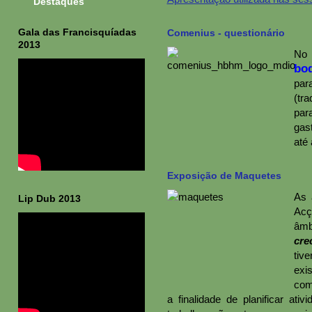
Destaques
Gala das Francisquíadas
Comenius - questionário
2013
No 
bod
par
(tra
par
gas
até 
Exposição de Maquetes
As 
Lip Dub 2013
Acç
âmb
cre
tiv
exi
com
a finalidade de planificar at