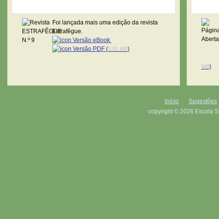
Revista Estrafêgue
Pági
Foi lançada mais uma edição da revista
Estrafêgue.
Versão eBook
Versão PDF (
)
5.91 MB
)
MB
Início
Sugestões
copyright © 2026 Escola S