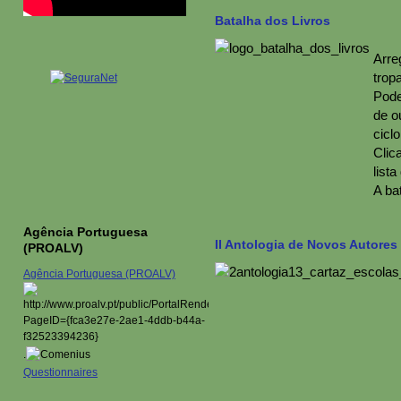
Batalha dos Livros
Arre
trop
Podes
de o
cicl
Clic
lista
A ba
Agência Portuguesa
II Antologia de Novos Autores
(PROALV)
Agência Portuguesa (PROALV)
.
Questionnaires