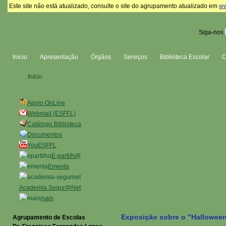
Este site não está atualizado, consulte o site do agrupamento atualizado em
ww
Siga-nos
Início
Apresentação
Órgãos
Serviços
Biblioteca Escolar
Início
Apoio OnLine
Webmail (ESFFL)
Catálogo Biblioteca
Documentos
YouESFFL
E-partilh@
Ementa
Academia Segur@Net
mais
Exposição sobre o "Hallowee
Agrupamento de Escolas