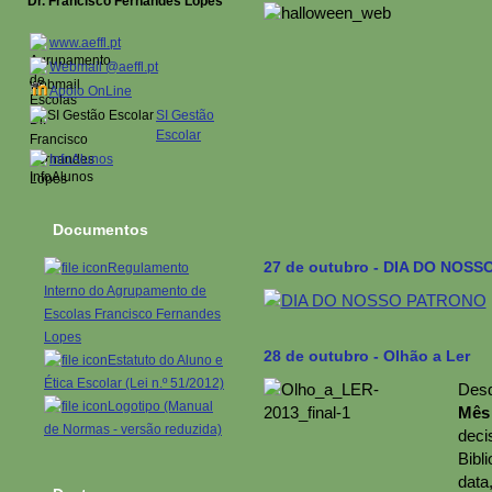
Dr. Francisco Fernandes Lopes
www.aeffl.pt
Webmail @aeffl.pt
Apoio OnLine
SI Gestão
Escolar
InfoAlunos
Documentos
27 de outubro - DIA DO NOS
Regulamento
Interno do Agrupamento de
Escolas Francisco Fernandes
Lopes
28 de outubro - Olhão a Ler
Estatuto do Aluno e
Ética Escolar (Lei n.º 51/2012)
Des
Logotipo (Manual
Mês 
de Normas - versão reduzida)
dec
Bibl
data