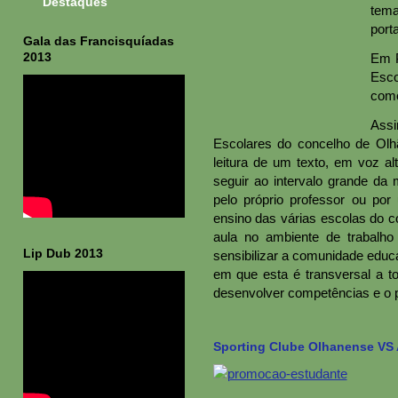
Destaques
tema
porta
Gala das Francisquíadas
2013
Em P
Esco
como
Assi
Escolares do concelho de Ol
leitura de um texto, em voz al
seguir ao intervalo grande da 
pelo próprio professor ou po
ensino das várias escolas do c
aula no ambiente de trabalho
Lip Dub 2013
sensibilizar a comunidade educa
em que esta é transversal a to
desenvolver competências e o pr
Sporting Clube Olhanense VS