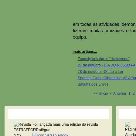
em todas as atividades, demon
fizeram muitas amizades e fora
equipa.
mais artigos...
Exposição sobre o "Halloween"
27 de outubro - DIA DO NOSSO 
28 de outubro - Olhão a Ler
Sporting Clube Olhanense VS Aro
Batalha dos Livros
<<
Início
<
Anterior
1
2
Revista Estrafêgue
Pági
Foi lançada mais uma edição da revista
Estrafêgue.
Versão eBook