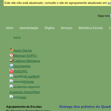
Este site não está atualizado, consulte o site do agrupamento atualizado em
ww
Siga-nos
Início
Apresentação
Órgãos
Serviços
Biblioteca Escolar
Início
Apoio OnLine
Webmail (ESFFL)
Catálogo Biblioteca
Documentos
YouESFFL
E-partilh@
Ementa
Academia Segur@Net
mais
Entrega dos prémios do Quadr
Agrupamento de Escolas