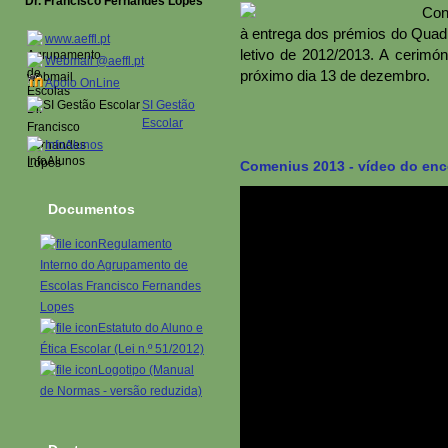
Dr. Francisco Fernandes Lopes
Con
à entrega dos prémios do Quad
www.aeffl.pt
letivo de 2012/2013. A cerimóni
Webmail @aeffl.pt
próximo dia 13 de dezembro.
Apoio OnLine
SI Gestão
Escolar
InfoAlunos
Comenius 2013 - vídeo do enc
Documentos
Regulamento
Interno do Agrupamento de
Escolas Francisco Fernandes
Lopes
Estatuto do Aluno e
Ética Escolar (Lei n.º 51/2012)
Logotipo (Manual
de Normas - versão reduzida)