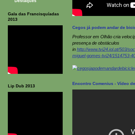
Destaques
Gala das Francisquíadas
2013
Cegos já podem andar de bicic
Professor em Olhão cria veloc
presença de obstáculos
in
http://www.tvi24.iol.pt/503/so
miguel-gomes-tvi24/1514753-40
Encontro Comenius - Vídeo de
Lip Dub 2013