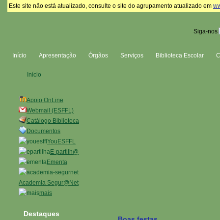
Este site não está atualizado, consulte o site do agrupamento atualizado em
ww
Siga-nos
Início
Apresentação
Órgãos
Serviços
Biblioteca Escolar
Início
Apoio OnLine
Webmail (ESFFL)
Catálogo Biblioteca
Documentos
YouESFFL
E-partilh@
Ementa
Academia Segur@Net
mais
Destaques
Boas festas