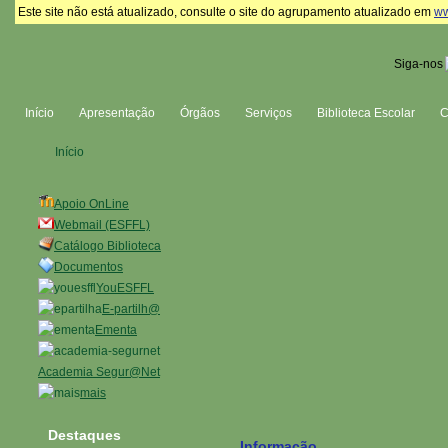
Este site não está atualizado, consulte o site do agrupamento atualizado em
ww
Siga-nos
Início
Apresentação
Órgãos
Serviços
Biblioteca Escolar
Início
Apoio OnLine
Webmail (ESFFL)
Catálogo Biblioteca
Documentos
YouESFFL
E-partilh@
Ementa
Academia Segur@Net
mais
Destaques
Informação