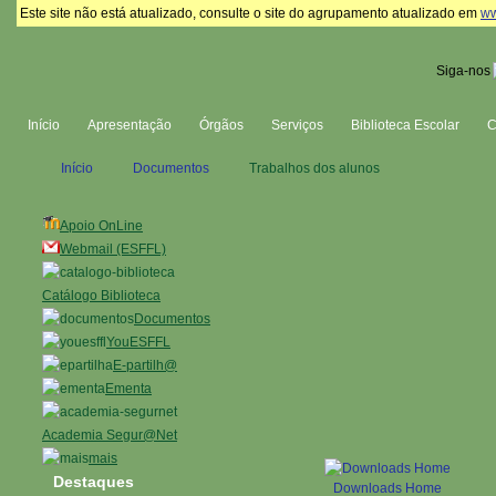
Este site não está atualizado, consulte o site do agrupamento atualizado em
ww
Siga-nos
Início
Apresentação
Órgãos
Serviços
Biblioteca Escolar
Início
Documentos
Trabalhos dos alunos
Apoio OnLine
Webmail (ESFFL)
Catálogo Biblioteca
Documentos
YouESFFL
E-partilh@
Ementa
Academia Segur@Net
mais
Destaques
Downloads Home