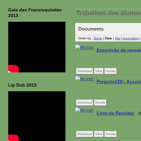
Gala das Francisquíadas
Trabalhos dos alunos
2013
Documents
Order by :
Name
|
Date
|
Hits
[ Ascendant ]
Exposição de mosai
Download
View
Details
Projecto12D - Assoc
Lip Dub 2013
Download
Details
Livro de Receitas
h
Download
View
Details