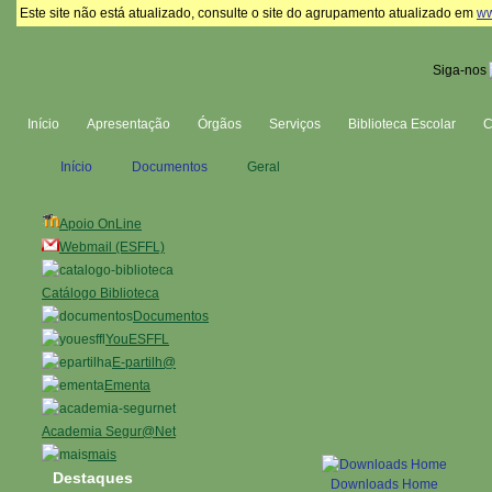
Este site não está atualizado, consulte o site do agrupamento atualizado em
ww
Siga-nos
Início
Apresentação
Órgãos
Serviços
Biblioteca Escolar
Início
Documentos
Geral
Apoio OnLine
Webmail (ESFFL)
Catálogo Biblioteca
Documentos
YouESFFL
E-partilh@
Ementa
Academia Segur@Net
mais
Destaques
Downloads Home