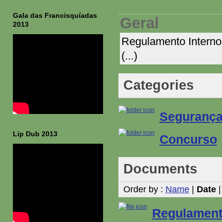
Gala das Francisquíadas
Geral
2013
Regulamento Interno,
(...)
Categories
Seguranç
Lip Dub 2013
Concurso
Documents
Order by :
Name
|
Date
Regulament