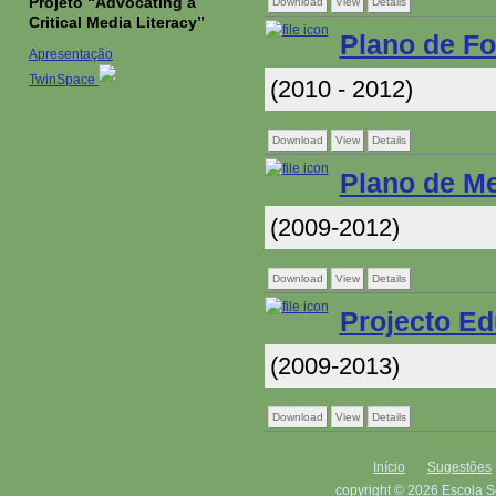
Projeto “Advocating a
Download
View
Details
Critical Media Literacy”
Plano de F
Apresentação
TwinSpace
(2010 - 2012)
Download
View
Details
Plano de Me
(2009-2012)
Download
View
Details
Projecto Ed
(2009-2013)
Download
View
Details
Início
Sugestões
copyright © 2026 Escola S