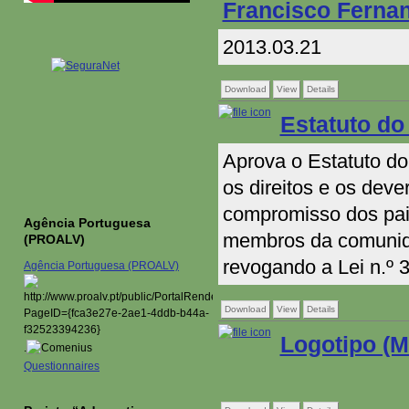
Francisco Ferna
2013.03.21
Download
View
Details
Estatuto do 
Aprova o Estatuto do
os direitos e os dev
compromisso dos pai
Agência Portuguesa
membros da comunida
(PROALV)
revogando a Lei n.º 
Agência Portuguesa (PROALV)
Download
View
Details
Logotipo (M
.
Questionnaires