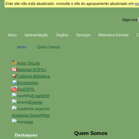
Este site não está atualizado, consulte o site do agrupamento atualizado em
ww
Siga-nos
Início
Apresentação
Órgãos
Serviços
Biblioteca Escolar
Início
Quem Somos
Apoio OnLine
Webmail (ESFFL)
Catálogo Biblioteca
Documentos
YouESFFL
E-partilh@
Ementa
Academia Segur@Net
mais
Quem Somos
Destaques