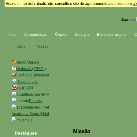
Este site não está atualizado, consulte o site do agrupamento atualizado em
ww
Siga-nos
Início
Apresentação
Órgãos
Serviços
Biblioteca Escolar
Início
Missão
Apoio OnLine
Webmail (ESFFL)
Catálogo Biblioteca
Documentos
YouESFFL
E-partilh@
Ementa
Academia Segur@Net
mais
Missão
Destaques