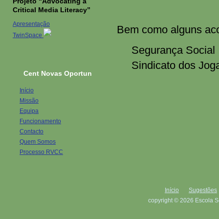
Projeto “Advocating a
Critical Media Literacy”
Apresentação
Bem como alguns aco
TwinSpace
Segurança Social
Sindicato dos Jog
Cent Novas Oportun
Início
Missão
Equipa
Funcionamento
Contacto
Quem Somos
Processo RVCC
Início
Sugestões
copyright © 2026 Escola S