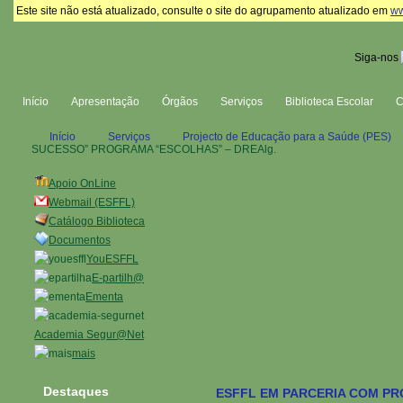
Este site não está atualizado, consulte o site do agrupamento atualizado em
ww
Siga-nos
Início
Apresentação
Órgãos
Serviços
Biblioteca Escolar
Início
Serviços
Projecto de Educação para a Saúde (PES)
SUCESSO” PROGRAMA “ESCOLHAS” – DREAlg.
Apoio OnLine
Webmail (ESFFL)
Catálogo Biblioteca
Documentos
YouESFFL
E-partilh@
Ementa
Academia Segur@Net
mais
Destaques
ESFFL EM PARCERIA COM P