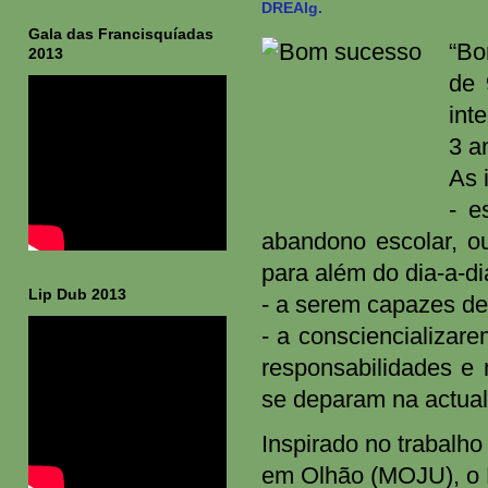
DREAlg.
Gala das Francisquíadas
“Bo
2013
de 
int
3 a
As 
- e
abandono escolar, o
para além do dia-a-di
Lip Dub 2013
- a serem capazes de
- a consciencializar
responsabilidades e
se deparam na actua
Inspirado no trabalh
em Olhão (MOJU), o 