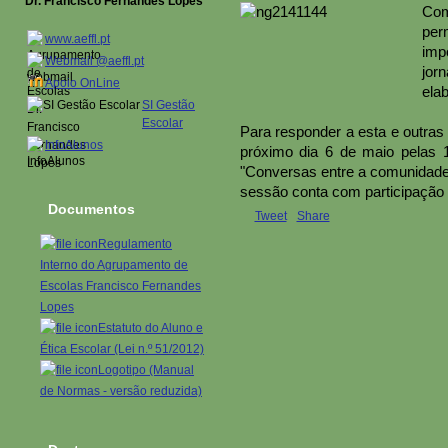
Dr. Francisco Fernandes Lopes
Com
per
www.aeffl.pt
imp
Webmail @aeffl.pt
jor
Apoio OnLine
ela
SI Gestão
Escolar
Para responder a esta e outras
InfoAlunos
próximo dia 6 de maio pelas 
"Conversas entre a comunidade
sessão conta com participação 
Documentos
Tweet
Share
Regulamento
Interno do Agrupamento de
Escolas Francisco Fernandes
Lopes
Estatuto do Aluno e
Ética Escolar (Lei n.º 51/2012)
Logotipo (Manual
de Normas - versão reduzida)