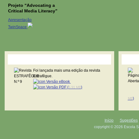
Projeto “Advocating a
Critical Media Literacy”
Apresentação
TwinSpace
Revista Estrafêgue
Pági
Foi lançada mais uma edição da revista
Estrafêgue.
Versão eBook
Versão PDF (
)
5.91 MB
)
MB
Início
Sugestões
copyright © 2026 Escola S