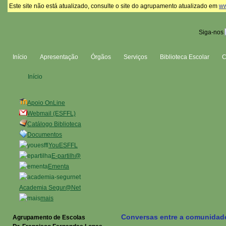
Este site não está atualizado, consulte o site do agrupamento atualizado em
ww
Siga-nos
Início
Apresentação
Órgãos
Serviços
Biblioteca Escolar
Início
Apoio OnLine
Webmail (ESFFL)
Catálogo Biblioteca
Documentos
YouESFFL
E-partilh@
Ementa
Academia Segur@Net
mais
Conversas entre a comunidade 
Agrupamento de Escolas