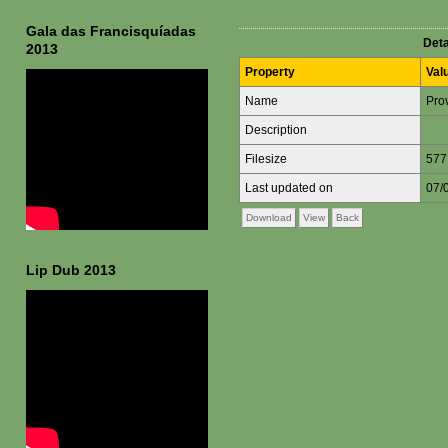
Gala das Francisquíadas
Deta
2013
Property
Val
Name
Prov
Description
Filesize
577
Last updated on
07/
Download
View
Back
Lip Dub 2013