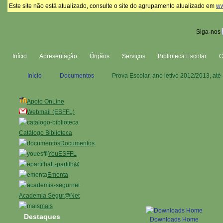
Este site não está atualizado, consulte o site do agrupamento atualizado em
ww
Siga-nos
Início
Apresentação
Órgãos
Serviços
Biblioteca Escolar
Início
Documentos
Prova Escolar, ano letivo 2012/2013, até 
Apoio OnLine
Webmail (ESFFL)
Catálogo Biblioteca
Documentos
YouESFFL
E-partilh@
Ementa
Academia Segur@Net
mais
Destaques
Downloads Home