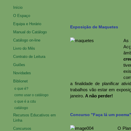
Início
O Espaço
Equipa e Horário
Exposição de Maquetes
Manual do Catálogo
Catálogo on-line
As 
Acç
Livro do Mês
âmb
Contrato de Leitura
cre
Guiões
tiv
exi
Novidades
com
Biblionet
a finalidade de planificar at
o que é?
trabalhos vão estar em exposiç
como usar o catálogo
janeiro.
A não perder!
o que é a cdu
catálogo
Concurso "Faça lá um poema
Recursos Educativos em
Linha
O Plan
Concursos