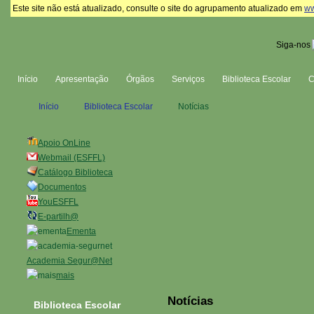
Este site não está atualizado, consulte o site do agrupamento atualizado em
ww
Siga-nos
Início
Apresentação
Órgãos
Serviços
Biblioteca Escolar
Início
Biblioteca Escolar
Notícias
Apoio OnLine
Webmail (ESFFL)
Catálogo Biblioteca
Documentos
YouESFFL
E-partilh@
Ementa
Academia Segur@Net
mais
Notícias
Biblioteca Escolar