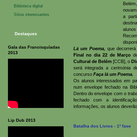
Belém
Biblioteca digital
novame
Sítios interessantes
a par
desti
alunos
Destaques
Recome
dispon
Gala das Francisquíadas
Lá um Poema,
que decorrerá
2013
Final no dia 22 de Março
de
Cultural de Belém
[CCB], o
DI
será integrada a cerimónia 
concurso
Faça lá um Poema.
Os alunos interessados em par
num envelope fechado na Bibli
Dentro do envelope com o traba
fechado com a identificaçã
informações, os alunos deverão d
Lip Dub 2013
Batalha dos Livros - 1ª fase