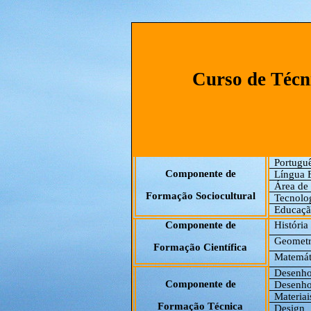
Curso de Técn
Portugu
Componente de
Língua E
Área de 
Formação Sociocultural
Tecnolo
Educaçã
Componente de
História
Geometri
Formação Científica
Matemát
Desenho
Componente de
Desenho
Materiai
Formação Técnica
Design