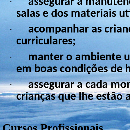
assegurar a manutenç
·
salas e dos materiais ut
acompanhar as crianç
·
curriculares;
manter o ambiente ut
·
em boas condições de h
assegurar a cada mom
·
crianças que lhe estão a
Cursos Profissionais