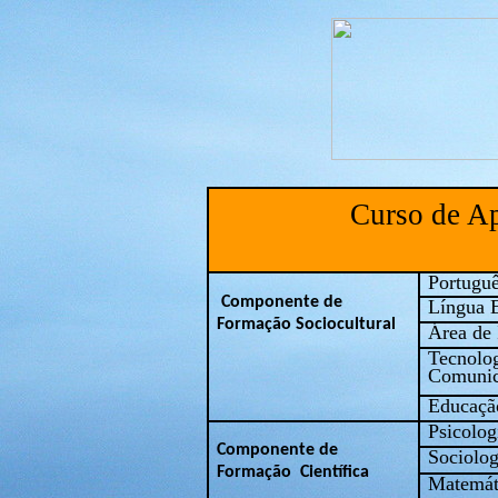
Curso de
Ap
Portugu
Componente de
Língua Es
Formaçã
o Sociocultural
Área de 
Tecnolog
Comunic
Educação
Psicolog
Componente de
Sociolog
Formação Científica
Matemát